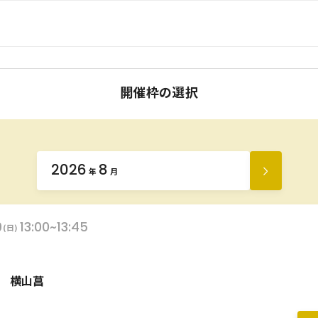
開催枠の選択
2026
8
年
月
次
の
月
9
13:00~13:45
(日)
を
見
る
横山菖