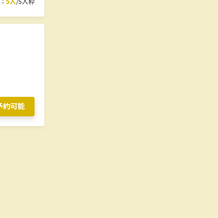
：
5人
/5人枠
予約可能